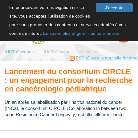
En poursuivant votre navigation sur ce
J'accepte
site, vous acceptez l’utilisation de cookies
F
pour vous proposer des contenus et services adaptés à vos
EN
FAIRE UN
DON
centres d’intérêt.
En savoir plus et gérer ces paramètres
IUCT Oncopole
L'IUCT-Oncopole
Actualités
RSS
(Ouvre la nouvelle fenêtre)
Lancement du consortium CIRCLE
: un engagement pour la recherche
en cancérologie pédiatrique
Un an après sa labellisation par l'insititut national du cancer
(INCa), le consortium CIRCLE (Collaboration In between two
seas Resistance Cancer Longevity) est officiellement lancé.