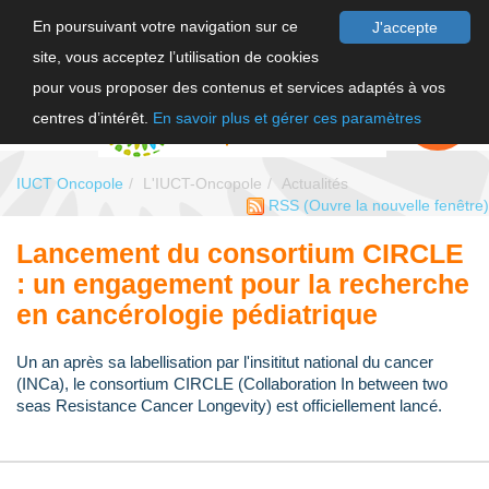
En poursuivant votre navigation sur ce
J'accepte
site, vous acceptez l’utilisation de cookies
F
pour vous proposer des contenus et services adaptés à vos
EN
FAIRE UN
DON
centres d’intérêt.
En savoir plus et gérer ces paramètres
IUCT Oncopole
L'IUCT-Oncopole
Actualités
RSS
(Ouvre la nouvelle fenêtre)
Lancement du consortium CIRCLE
: un engagement pour la recherche
en cancérologie pédiatrique
Un an après sa labellisation par l'insititut national du cancer
(INCa), le consortium CIRCLE (Collaboration In between two
seas Resistance Cancer Longevity) est officiellement lancé.