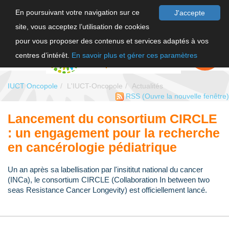
En poursuivant votre navigation sur ce
J'accepte
site, vous acceptez l’utilisation de cookies
F
pour vous proposer des contenus et services adaptés à vos
EN
FAIRE UN
DON
centres d’intérêt.
En savoir plus et gérer ces paramètres
IUCT Oncopole
L'IUCT-Oncopole
Actualités
RSS
(Ouvre la nouvelle fenêtre)
Lancement du consortium CIRCLE
: un engagement pour la recherche
en cancérologie pédiatrique
Un an après sa labellisation par l'insititut national du cancer
(INCa), le consortium CIRCLE (Collaboration In between two
seas Resistance Cancer Longevity) est officiellement lancé.