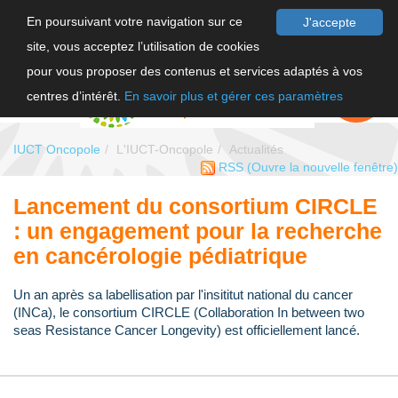
En poursuivant votre navigation sur ce
J'accepte
site, vous acceptez l’utilisation de cookies
F
pour vous proposer des contenus et services adaptés à vos
EN
FAIRE UN
DON
centres d’intérêt.
En savoir plus et gérer ces paramètres
IUCT Oncopole
L'IUCT-Oncopole
Actualités
RSS
(Ouvre la nouvelle fenêtre)
Lancement du consortium CIRCLE
: un engagement pour la recherche
en cancérologie pédiatrique
Un an après sa labellisation par l'insititut national du cancer
(INCa), le consortium CIRCLE (Collaboration In between two
seas Resistance Cancer Longevity) est officiellement lancé.