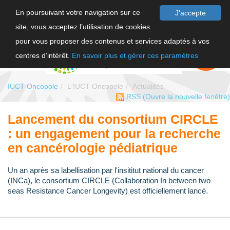
En poursuivant votre navigation sur ce
J'accepte
site, vous acceptez l’utilisation de cookies
F
pour vous proposer des contenus et services adaptés à vos
EN
FAIRE UN
DON
centres d’intérêt.
En savoir plus et gérer ces paramètres
IUCT Oncopole
L'IUCT-Oncopole
Actualités
RSS
(Ouvre la nouvelle fenêtre)
Lancement du consortium CIRCLE
: un engagement pour la recherche
en cancérologie pédiatrique
Un an après sa labellisation par l'insititut national du cancer
(INCa), le consortium CIRCLE (Collaboration In between two
seas Resistance Cancer Longevity) est officiellement lancé.