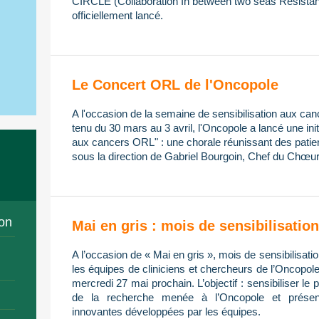
CIRCLE (Collaboration In between two seas Resistan
officiellement lancé.
Le Concert ORL de l'Oncopole
A l'occasion de la semaine de sensibilisation aux ca
tenu du 30 mars au 3 avril, l'Oncopole a lancé une init
aux cancers ORL" : une chorale réunissant des patien
sous la direction de Gabriel Bourgoin, Chef du Chœur
on
Mai en gris : mois de sensibilisati
A l’occasion de « Mai en gris », mois de sensibilisa
les équipes de cliniciens et chercheurs de l’Oncopol
mercredi 27 mai prochain. L’objectif : sensibiliser le 
de la recherche menée à l’Oncopole et présent
innovantes développées par les équipes.