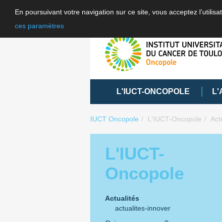
En poursuivant votre navigation sur ce site, vous acceptez l’utili
ces paramètres
L'IUCT-ONCOPOLE
L'
IUCT Oncopole
L'IUCT-Oncopole
Act
L'IUCT-
Oncopole
Actualités
actualites-innover