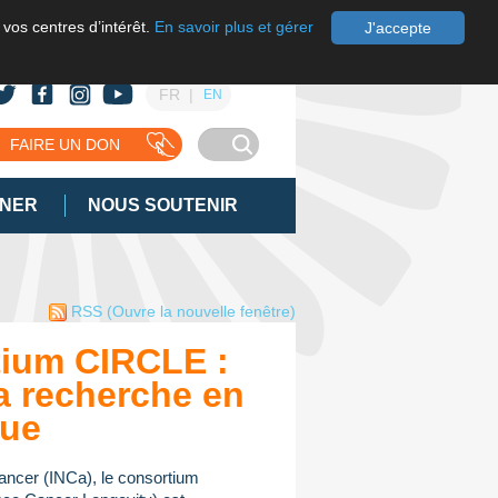
 vos centres d’intérêt.
En savoir plus et gérer
J'accepte
FR
EN
FAIRE UN DON
GNER
NOUS SOUTENIR
RSS
(Ouvre la nouvelle fenêtre)
ium CIRCLE :
a recherche en
que
 cancer (INCa), le consortium