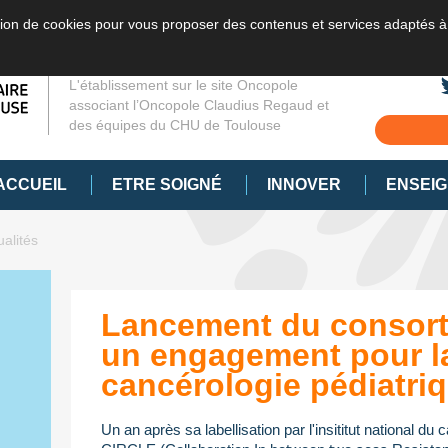
sation de cookies pour vous proposer des contenus et services adaptés à
L'établissement sur le site Oncopole
associant l’Oncopole Claudius Regaud et
des équipes du CHU de Toulouse
ACCUEIL
ETRE SOIGNÉ
INNOVER
ENSEI
ualités
Lancement du consort
un engagement pour l
cancérologie pédiatri
Un an après sa labellisation par l'insititut national du