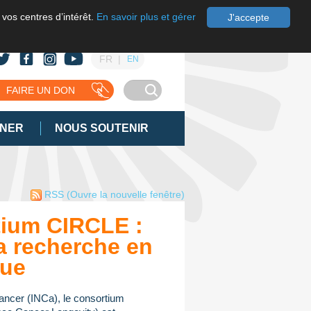
 vos centres d’intérêt.
En savoir plus et gérer
J'accepte
FR
EN
FAIRE UN DON
GNER
NOUS SOUTENIR
RSS
(Ouvre la nouvelle fenêtre)
ium CIRCLE :
a recherche en
que
 cancer (INCa), le consortium