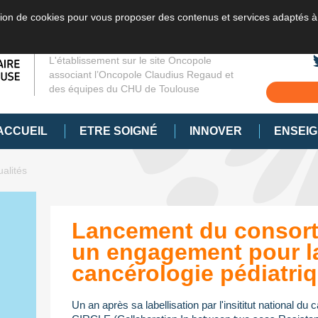
sation de cookies pour vous proposer des contenus et services adaptés à
L'établissement sur le site Oncopole
associant l’Oncopole Claudius Regaud et
des équipes du CHU de Toulouse
ACCUEIL
ETRE SOIGNÉ
INNOVER
ENSEI
ualités
Lancement du consort
un engagement pour l
cancérologie pédiatri
Un an après sa labellisation par l'insititut national du