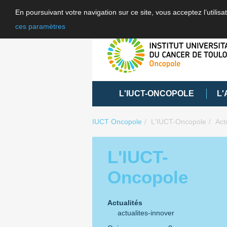
En poursuivant votre navigation sur ce site, vous acceptez l’utili
ces paramètres
L'IUCT-ONCOPOLE
L'
IUCT Oncopole
L'IUCT-Oncopole
Act
L'IUCT-
Oncopole
Actualités
actualites-innover