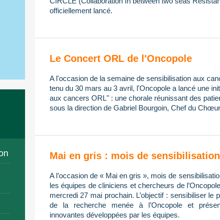
CIRCLE (Collaboration In between two seas Resistan
officiellement lancé.
Le Concert ORL de l'Oncopole
A l'occasion de la semaine de sensibilisation aux ca
tenu du 30 mars au 3 avril, l'Oncopole a lancé une init
aux cancers ORL" : une chorale réunissant des patien
sous la direction de Gabriel Bourgoin, Chef du Chœur
on
Mai en gris : mois de sensibilisati
A l’occasion de « Mai en gris », mois de sensibilisa
les équipes de cliniciens et chercheurs de l’Oncopol
mercredi 27 mai prochain. L’objectif : sensibiliser le 
de la recherche menée à l’Oncopole et présent
innovantes développées par les équipes.