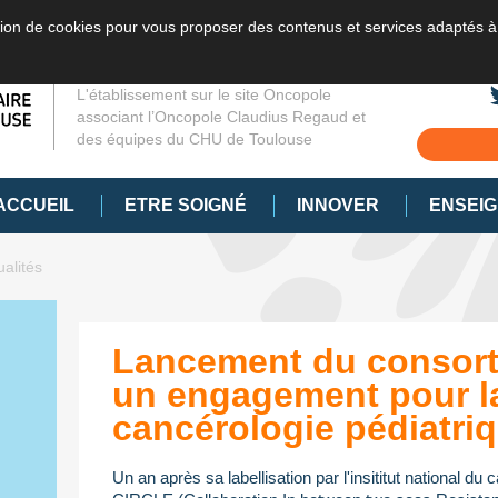
sation de cookies pour vous proposer des contenus et services adaptés à
L'établissement sur le site Oncopole
associant l’Oncopole Claudius Regaud et
des équipes du CHU de Toulouse
ACCUEIL
ETRE SOIGNÉ
INNOVER
ENSEI
ualités
Lancement du consort
un engagement pour l
cancérologie pédiatri
Un an après sa labellisation par l'insititut national du