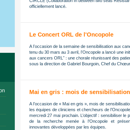
CIRCLE (Collaboration In between two seas Resistan
officiellement lancé.
Le Concert ORL de l'Oncopole
A l'occasion de la semaine de sensibilisation aux ca
tenu du 30 mars au 3 avril, l'Oncopole a lancé une init
aux cancers ORL" : une chorale réunissant des patien
sous la direction de Gabriel Bourgoin, Chef du Chœur
on
Mai en gris : mois de sensibilisati
A l’occasion de « Mai en gris », mois de sensibilisa
les équipes de cliniciens et chercheurs de l’Oncopol
mercredi 27 mai prochain. L’objectif : sensibiliser le 
de la recherche menée à l’Oncopole et présent
innovantes développées par les équipes.