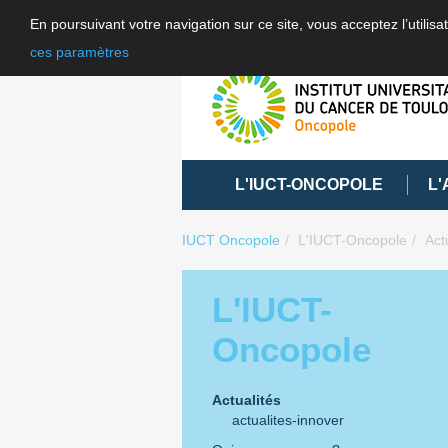
En poursuivant votre navigation sur ce site, vous acceptez l’utili
ces paramètres
L'IUCT-ONCOPOLE
L'
IUCT Oncopole
L'IUCT-Oncopole
Act
L'IUCT-
Oncopole
Actualités
actualites-innover