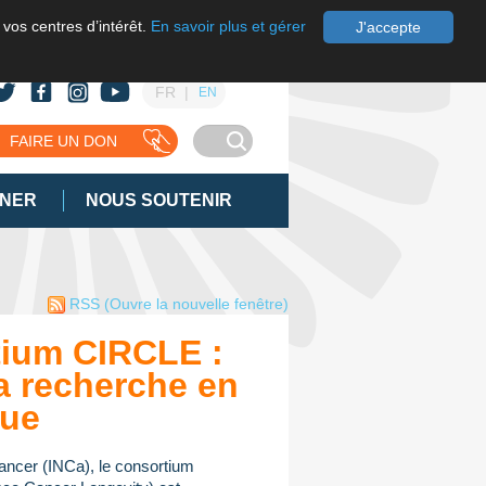
 vos centres d’intérêt.
En savoir plus et gérer
J'accepte
FR
EN
FAIRE UN DON
GNER
NOUS SOUTENIR
RSS
(Ouvre la nouvelle fenêtre)
ium CIRCLE :
a recherche en
que
 cancer (INCa), le consortium