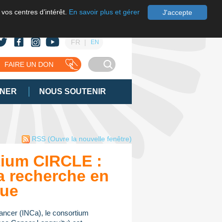
 vos centres d’intérêt.
En savoir plus et gérer
J'accepte
FR
EN
FAIRE UN DON
GNER
NOUS SOUTENIR
RSS
(Ouvre la nouvelle fenêtre)
ium CIRCLE :
a recherche en
que
 cancer (INCa), le consortium