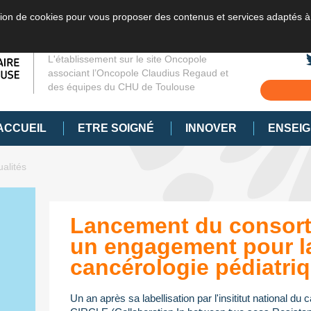
sation de cookies pour vous proposer des contenus et services adaptés à
L'établissement sur le site Oncopole
associant l’Oncopole Claudius Regaud et
des équipes du CHU de Toulouse
ACCUEIL
ETRE SOIGNÉ
INNOVER
ENSEI
ualités
Lancement du consort
un engagement pour l
cancérologie pédiatri
Un an après sa labellisation par l'insititut national du