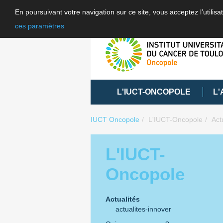
En poursuivant votre navigation sur ce site, vous acceptez l’utili
ces paramètres
L'IUCT-ONCOPOLE
L'
IUCT Oncopole
L'IUCT-Oncopole
Act
L'IUCT-
Oncopole
Actualités
actualites-innover