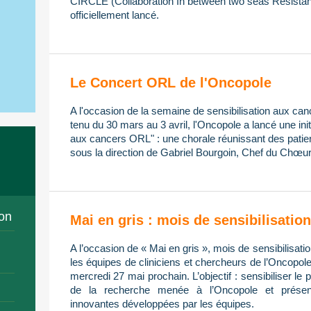
CIRCLE (Collaboration In between two seas Resistan
officiellement lancé.
Le Concert ORL de l'Oncopole
A l'occasion de la semaine de sensibilisation aux ca
tenu du 30 mars au 3 avril, l'Oncopole a lancé une init
aux cancers ORL" : une chorale réunissant des patien
sous la direction de Gabriel Bourgoin, Chef du Chœur
on
Mai en gris : mois de sensibilisati
A l’occasion de « Mai en gris », mois de sensibilisa
les équipes de cliniciens et chercheurs de l’Oncopol
mercredi 27 mai prochain. L’objectif : sensibiliser le 
de la recherche menée à l’Oncopole et présent
innovantes développées par les équipes.