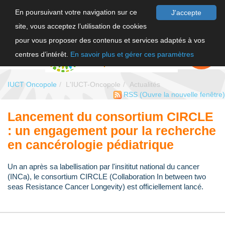
En poursuivant votre navigation sur ce
J'accepte
site, vous acceptez l’utilisation de cookies
F
pour vous proposer des contenus et services adaptés à vos
EN
FAIRE UN
DON
centres d’intérêt.
En savoir plus et gérer ces paramètres
IUCT Oncopole
L'IUCT-Oncopole
Actualités
RSS
(Ouvre la nouvelle fenêtre)
Lancement du consortium CIRCLE
: un engagement pour la recherche
en cancérologie pédiatrique
Un an après sa labellisation par l'insititut national du cancer
(INCa), le consortium CIRCLE (Collaboration In between two
seas Resistance Cancer Longevity) est officiellement lancé.