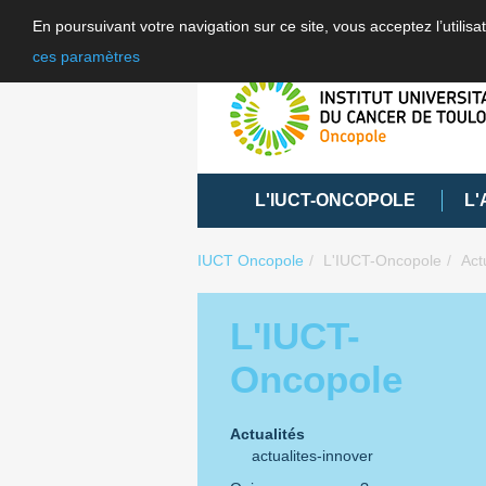
En poursuivant votre navigation sur ce site, vous acceptez l’utili
ces paramètres
L'IUCT-ONCOPOLE
L'
IUCT Oncopole
L'IUCT-Oncopole
Act
L'IUCT-
Oncopole
Actualités
actualites-innover