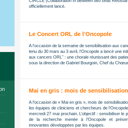
CIRCLE (Collaboration In between two seas Resistan
officiellement lancé.
Le Concert ORL de l'Oncopole
A l'occasion de la semaine de sensibilisation aux ca
tenu du 30 mars au 3 avril, l'Oncopole a lancé une init
aux cancers ORL" : une chorale réunissant des patien
sous la direction de Gabriel Bourgoin, Chef du Chœur
on
Mai en gris : mois de sensibilisati
A l’occasion de « Mai en gris », mois de sensibilisa
les équipes de cliniciens et chercheurs de l’Oncopol
mercredi 27 mai prochain. L’objectif : sensibiliser le 
de la recherche menée à l’Oncopole et présent
innovantes développées par les équipes.