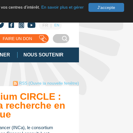
 vos centres d’intérêt.
En savoir plus et gérer
J'accepte
FR
EN
FAIRE UN DON
GNER
NOUS SOUTENIR
RSS
(Ouvre la nouvelle fenêtre)
ium CIRCLE :
a recherche en
que
 cancer (INCa), le consortium