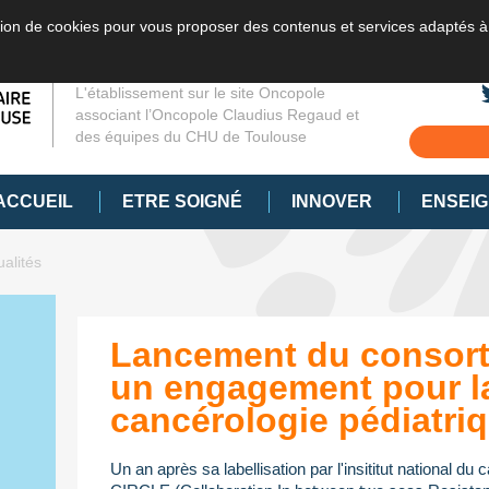
sation de cookies pour vous proposer des contenus et services adaptés à
L'établissement sur le site Oncopole
associant l’Oncopole Claudius Regaud et
des équipes du CHU de Toulouse
ACCUEIL
ETRE SOIGNÉ
INNOVER
ENSEI
ualités
Lancement du consort
un engagement pour l
cancérologie pédiatri
Un an après sa labellisation par l'insititut national du