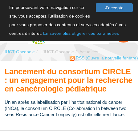
En poursuivant votre navigation sur ce
J'accepte
site, vous acceptez l’utilisation de cookies
F
pour vous proposer des contenus et services adaptés à vos
EN
FAIRE UN
DON
centres d’intérêt.
En savoir plus et gérer ces paramètres
IUCT Oncopole
L'IUCT-Oncopole
Actualités
RSS
(Ouvre la nouvelle fenêtre)
Lancement du consortium CIRCLE
: un engagement pour la recherche
en cancérologie pédiatrique
Un an après sa labellisation par l'insititut national du cancer
(INCa), le consortium CIRCLE (Collaboration In between two
seas Resistance Cancer Longevity) est officiellement lancé.