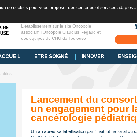
sation de cookies pour vous proposer des contenus et services adaptés à
L'établissement sur le site Oncopole
associant l’Oncopole Claudius Regaud et
des équipes du CHU de Toulouse
ACCUEIL
ETRE SOIGNÉ
INNOVER
ENSEI
ualités
Lancement du consort
un engagement pour l
cancérologie pédiatri
Un an après sa labellisation par l'insititut national du