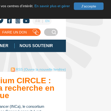
 vos centres d’intérêt.
En savoir plus et gérer
J'accepte
FR
EN
FAIRE UN DON
GNER
NOUS SOUTENIR
RSS
(Ouvre la nouvelle fenêtre)
ium CIRCLE :
a recherche en
que
 cancer (INCa), le consortium