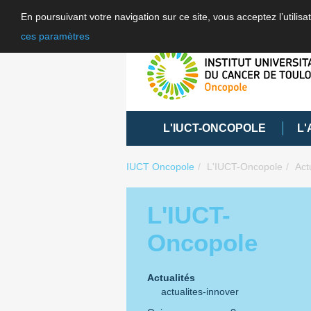
En poursuivant votre navigation sur ce site, vous acceptez l’utili
ces paramètres
L'IUCT-ONCOPOLE
L'
IUCT Oncopole
L'IUCT-Oncopole
Act
L'IUCT-
Oncopole
Actualités
actualites-innover