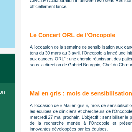
CIRCLE (Collaboration In between two seas Resistan
officiellement lancé.
Le Concert ORL de l'Oncopole
A l'occasion de la semaine de sensibilisation aux ca
tenu du 30 mars au 3 avril, l'Oncopole a lancé une init
aux cancers ORL" : une chorale réunissant des patien
sous la direction de Gabriel Bourgoin, Chef du Chœur
on
Mai en gris : mois de sensibilisati
A l’occasion de « Mai en gris », mois de sensibilisa
les équipes de cliniciens et chercheurs de l’Oncopol
mercredi 27 mai prochain. L’objectif : sensibiliser le 
de la recherche menée à l’Oncopole et présent
innovantes développées par les équipes.