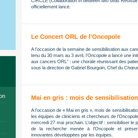
CIRCLE (Collaboration In between two seas Resistan
officiellement lancé.
Le Concert ORL de l'Oncopole
A l'occasion de la semaine de sensibilisation aux ca
tenu du 30 mars au 3 avril, l'Oncopole a lancé une init
aux cancers ORL" : une chorale réunissant des patien
sous la direction de Gabriel Bourgoin, Chef du Chœur
on
Mai en gris : mois de sensibilisati
A l’occasion de « Mai en gris », mois de sensibilisa
les équipes de cliniciens et chercheurs de l’Oncopol
mercredi 27 mai prochain. L’objectif : sensibiliser le 
de la recherche menée à l’Oncopole et présent
innovantes développées par les équipes.