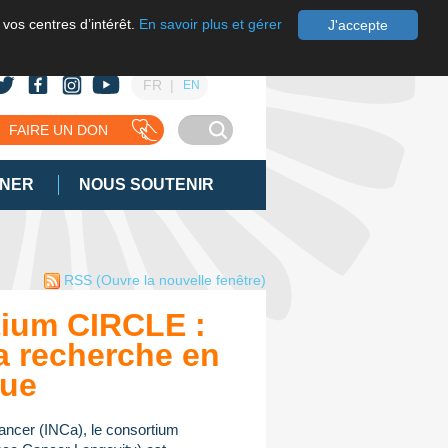
 vos centres d’intérêt.
En savoir plus et gérer
J'accepte
FR
EN
FAIRE UN DON
GNER
NOUS SOUTENIR
RSS
(Ouvre la nouvelle fenêtre)
ium CIRCLE :
a recherche en
que
 cancer (INCa), le consortium