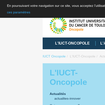
En poursuivant votre navigation sur ce site, vous acceptez l’utili
ces paramètres
L'IUCT-ONCOPOLE
L'
IUCT Oncopole
L'IUCT-Oncopole
Act
L'IUCT-
Oncopole
Actualités
actualites-innover