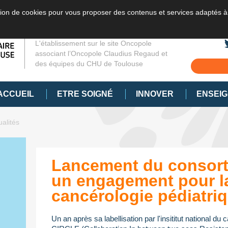
sation de cookies pour vous proposer des contenus et services adaptés à
L'établissement sur le site Oncopole
associant l’Oncopole Claudius Regaud et
des équipes du CHU de Toulouse
ACCUEIL
ETRE SOIGNÉ
INNOVER
ENSEI
ualités
Lancement du consort
un engagement pour l
cancérologie pédiatri
Un an après sa labellisation par l'insititut national du