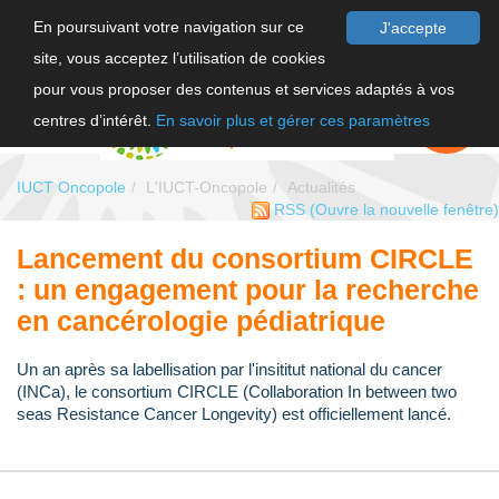
En poursuivant votre navigation sur ce
J'accepte
site, vous acceptez l’utilisation de cookies
F
pour vous proposer des contenus et services adaptés à vos
EN
FAIRE UN
DON
centres d’intérêt.
En savoir plus et gérer ces paramètres
IUCT Oncopole
L'IUCT-Oncopole
Actualités
RSS
(Ouvre la nouvelle fenêtre)
Lancement du consortium CIRCLE
: un engagement pour la recherche
en cancérologie pédiatrique
Un an après sa labellisation par l'insititut national du cancer
(INCa), le consortium CIRCLE (Collaboration In between two
seas Resistance Cancer Longevity) est officiellement lancé.