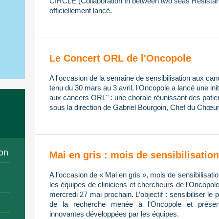
CIRCLE (Collaboration In between two seas Resistan
officiellement lancé.
Le Concert ORL de l'Oncopole
A l'occasion de la semaine de sensibilisation aux ca
tenu du 30 mars au 3 avril, l'Oncopole a lancé une init
aux cancers ORL" : une chorale réunissant des patien
sous la direction de Gabriel Bourgoin, Chef du Chœur
on
Mai en gris : mois de sensibilisati
A l’occasion de « Mai en gris », mois de sensibilisa
les équipes de cliniciens et chercheurs de l’Oncopol
mercredi 27 mai prochain. L’objectif : sensibiliser le 
de la recherche menée à l’Oncopole et présent
innovantes développées par les équipes.