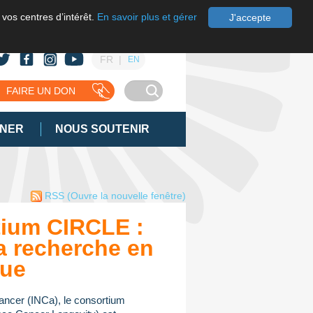
 vos centres d’intérêt.
En savoir plus et gérer
J'accepte
FR
EN
FAIRE UN DON
GNER
NOUS SOUTENIR
RSS
(Ouvre la nouvelle fenêtre)
ium CIRCLE :
a recherche en
que
 cancer (INCa), le consortium