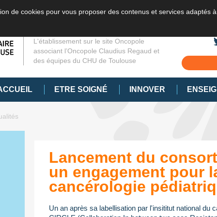
sation de cookies pour vous proposer des contenus et services adaptés à
L'établissement sur le site Oncopole
associant l’Oncopole Claudius Regaud et
des équipes du CHU de Toulouse
ACCUEIL
ETRE SOIGNÉ
INNOVER
ENSEI
ualités
Lancement du consort
un engagement pour l
cancérologie pédiatri
Un an après sa labellisation par l'insititut national du