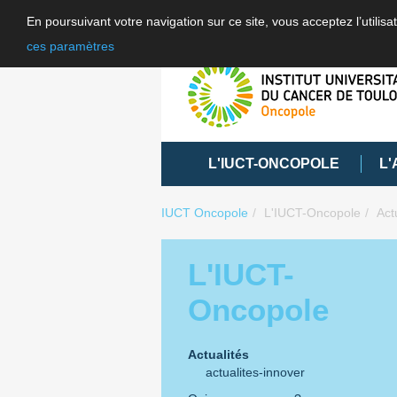
En poursuivant votre navigation sur ce site, vous acceptez l’utili
ces paramètres
L'IUCT-ONCOPOLE
L'
IUCT Oncopole
L'IUCT-Oncopole
Act
L'IUCT-
Oncopole
Actualités
actualites-innover