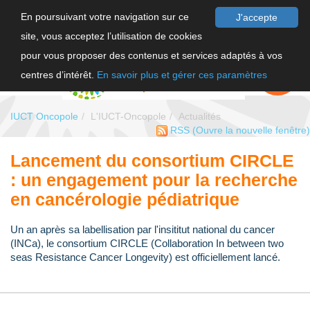
En poursuivant votre navigation sur ce
J'accepte
site, vous acceptez l’utilisation de cookies
F
pour vous proposer des contenus et services adaptés à vos
EN
FAIRE UN
DON
centres d’intérêt.
En savoir plus et gérer ces paramètres
IUCT Oncopole
L'IUCT-Oncopole
Actualités
RSS
(Ouvre la nouvelle fenêtre)
Lancement du consortium CIRCLE
: un engagement pour la recherche
en cancérologie pédiatrique
Un an après sa labellisation par l'insititut national du cancer
(INCa), le consortium CIRCLE (Collaboration In between two
seas Resistance Cancer Longevity) est officiellement lancé.