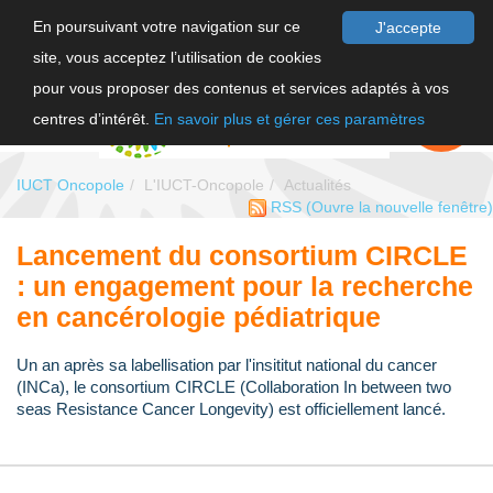
En poursuivant votre navigation sur ce
J'accepte
site, vous acceptez l’utilisation de cookies
F
pour vous proposer des contenus et services adaptés à vos
EN
FAIRE UN
DON
centres d’intérêt.
En savoir plus et gérer ces paramètres
IUCT Oncopole
L'IUCT-Oncopole
Actualités
RSS
(Ouvre la nouvelle fenêtre)
Lancement du consortium CIRCLE
: un engagement pour la recherche
en cancérologie pédiatrique
Un an après sa labellisation par l'insititut national du cancer
(INCa), le consortium CIRCLE (Collaboration In between two
seas Resistance Cancer Longevity) est officiellement lancé.