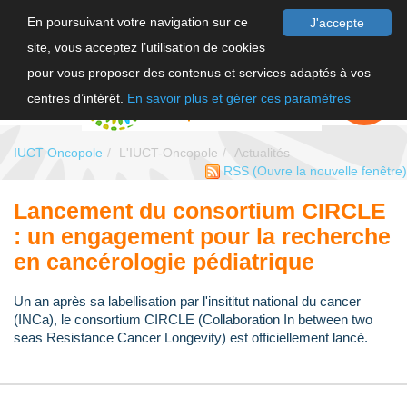
En poursuivant votre navigation sur ce
J'accepte
site, vous acceptez l’utilisation de cookies
F
pour vous proposer des contenus et services adaptés à vos
EN
FAIRE UN
DON
centres d’intérêt.
En savoir plus et gérer ces paramètres
IUCT Oncopole
L'IUCT-Oncopole
Actualités
RSS
(Ouvre la nouvelle fenêtre)
Lancement du consortium CIRCLE
: un engagement pour la recherche
en cancérologie pédiatrique
Un an après sa labellisation par l'insititut national du cancer
(INCa), le consortium CIRCLE (Collaboration In between two
seas Resistance Cancer Longevity) est officiellement lancé.