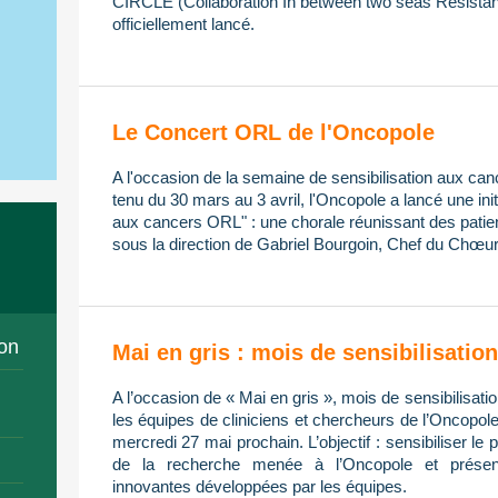
CIRCLE (Collaboration In between two seas Resistan
officiellement lancé.
Le Concert ORL de l'Oncopole
A l'occasion de la semaine de sensibilisation aux ca
tenu du 30 mars au 3 avril, l'Oncopole a lancé une init
aux cancers ORL" : une chorale réunissant des patien
sous la direction de Gabriel Bourgoin, Chef du Chœur
on
Mai en gris : mois de sensibilisati
A l’occasion de « Mai en gris », mois de sensibilisa
les équipes de cliniciens et chercheurs de l’Oncopol
mercredi 27 mai prochain. L’objectif : sensibiliser le 
de la recherche menée à l’Oncopole et présent
innovantes développées par les équipes.