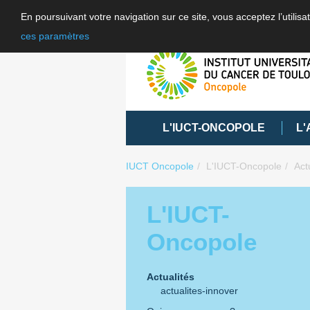
En poursuivant votre navigation sur ce site, vous acceptez l’utili
ces paramètres
L'IUCT-ONCOPOLE
L'
IUCT Oncopole
L'IUCT-Oncopole
Act
L'IUCT-
Oncopole
Actualités
actualites-innover