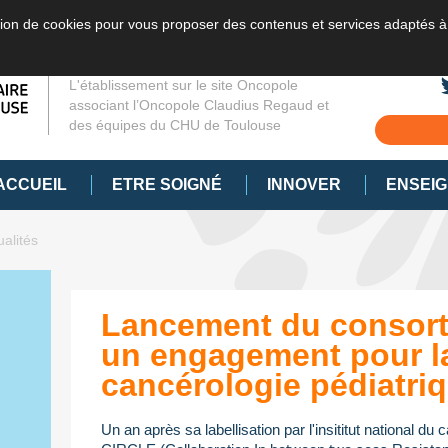
sation de cookies pour vous proposer des contenus et services adaptés à
L'établissement sur le site Oncopole
associant l’Oncopole Claudius Regaud et
des équipes du CHU de Toulouse
ACCUEIL
ETRE SOIGNÉ
INNOVER
ENSEI
ualités
Lancement du consort
un engagement pour l
cancérologie pédiatri
Un an après sa labellisation par l'insititut national du