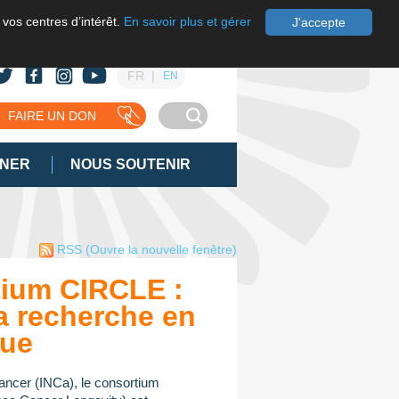
 vos centres d’intérêt.
En savoir plus et gérer
J'accepte
FR
EN
FAIRE UN DON
GNER
NOUS SOUTENIR
RSS
(Ouvre la nouvelle fenêtre)
ium CIRCLE :
a recherche en
que
 cancer (INCa), le consortium