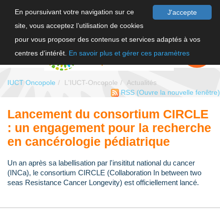
En poursuivant votre navigation sur ce
J'accepte
site, vous acceptez l’utilisation de cookies
F
pour vous proposer des contenus et services adaptés à vos
EN
FAIRE UN
DON
centres d’intérêt.
En savoir plus et gérer ces paramètres
IUCT Oncopole
L'IUCT-Oncopole
Actualités
RSS
(Ouvre la nouvelle fenêtre)
Lancement du consortium CIRCLE
: un engagement pour la recherche
en cancérologie pédiatrique
Un an après sa labellisation par l'insititut national du cancer
(INCa), le consortium CIRCLE (Collaboration In between two
seas Resistance Cancer Longevity) est officiellement lancé.