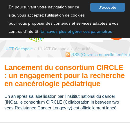
En poursuivant votre navigation sur ce
J'accepte
site, vous acceptez l’utilisation de cookies
F
pour vous proposer des contenus et services adaptés à vos
EN
FAIRE UN
DON
centres d’intérêt.
En savoir plus et gérer ces paramètres
IUCT Oncopole
L'IUCT-Oncopole
Actualités
RSS
(Ouvre la nouvelle fenêtre)
Lancement du consortium CIRCLE
: un engagement pour la recherche
en cancérologie pédiatrique
Un an après sa labellisation par l'insititut national du cancer
(INCa), le consortium CIRCLE (Collaboration In between two
seas Resistance Cancer Longevity) est officiellement lancé.