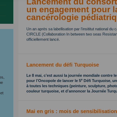
Lancement du consort
un engagement pour l
cancérologie pédiatri
Un an après sa labellisation par l'insititut national du
CIRCLE (Collaboration In between two seas Resistan
officiellement lancé.
Lancement du défi Turquoise
s
Le 8 mai, c’est aussi la journée mondiale contre le
es,
e
pour l’Oncopole de lancer le 5
Défi Turquoise, un 
ne
à toutes les techniques (peinture, sculpture, photo
couleur turquoise, et d’annoncer la Journée Turq
 et
Mai en gris : mois de sensibilisati