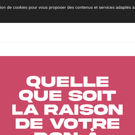
sation de cookies pour vous proposer des contenus et services adaptés à
L'établissement sur le site Oncopole
associant l’Oncopole Claudius Regaud et
des équipes du CHU de Toulouse
CEPTION
RECEIVING CARE
INNOVATE
TE