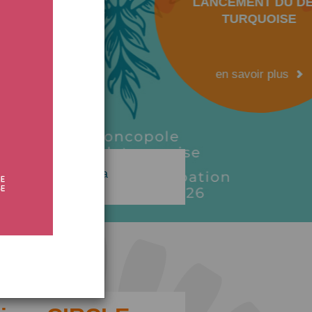
LANCEMENT DU DÉFI
TURQUOISE
en savoir plus
Press area