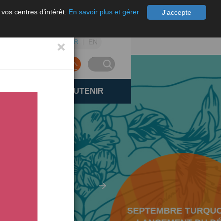
 vos centres d’intérêt.
En savoir plus et gérer
J'accepte
×
EN
FR
FAIRE UN DON
ACH
NOUS SOUTENIR
SEPTEMBRE TURQUOISE,