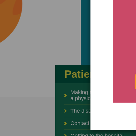
Patient care
Making an appointment wit
a physician
The diseases and specialti
Contact a physician
Getting to the hospital