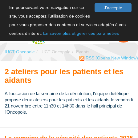
En poursuivant votre navigation sur ce
J'accepte
site, vous acceptez l’utilisation de cookies
FR
pour vous proposer des contenus et services adaptés à vos
EN
FAIRE UN
DON
centres d’intérêt.
En savoir plus et gérer ces paramètres
IUCT Oncopole
IUCT Oncopole
Events
RSS
(Opens New Window)
2 ateliers pour les patients et les
aidants
A l'occasion de la semaine de la dénutrition, l'équipe diététique
propose deux ateliers pour les patients et les aidants le vendredi
21 novembre entre 11h30 et 14h30 dans le hall principal de
l'Oncopole.