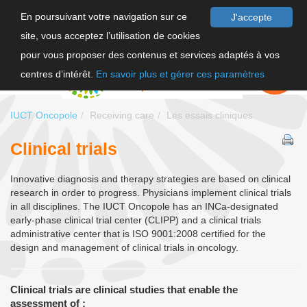
En poursuivant votre navigation sur ce
J'accepte
site, vous acceptez l’utilisation de cookies
FR
pour vous proposer des contenus et services adaptés à vos
EN
FAIRE UN
DON
centres d’intérêt.
En savoir plus et gérer ces paramètres
IUCT Oncopole
Receiving care
Les essais cliniques
Clinical trials
Innovative diagnosis and therapy strategies are based on clinical
research in order to progress. Physicians implement clinical trials
in all disciplines. The IUCT Oncopole has an INCa-designated
early-phase clinical trial center (CLIPP) and a clinical trials
administrative center that is ISO 9001:2008 certified for the
design and management of clinical trials in oncology.
Clinical trials are clinical studies that enable the
assessment of :