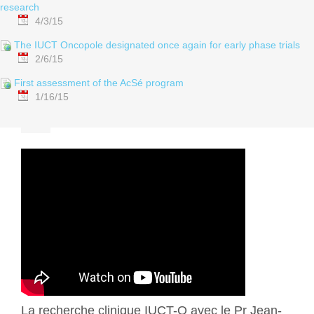
research
4/3/15
The IUCT Oncopole designated once again for early phase trials
2/6/15
First assessment of the AcSé program
1/16/15
La recherche clinique IUCT-O avec le Pr Jean-