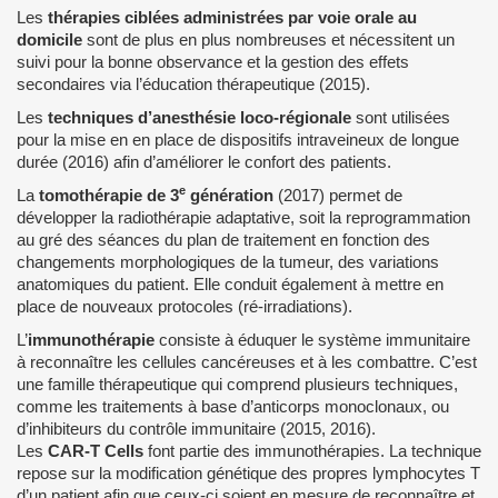
Les
thérapies ciblées administrées par voie orale au
domicile
sont de plus en plus nombreuses et nécessitent un
suivi pour la bonne observance et la gestion des effets
secondaires via l’éducation thérapeutique (2015).
Les
techniques d’anesthésie loco-régionale
sont utilisées
pour la mise en en place de dispositifs intraveineux de longue
durée (2016) afin d’améliorer le confort des patients.
e
La
tomothérapie de 3
génération
(2017) permet de
développer la radiothérapie adaptative, soit la reprogrammation
au gré des séances du plan de traitement en fonction des
changements morphologiques de la tumeur, des variations
anatomiques du patient. Elle conduit également à mettre en
place de nouveaux protocoles (ré-irradiations).
L’
immunothérapie
consiste à éduquer le système immunitaire
à reconnaître les cellules cancéreuses et à les combattre. C’est
une famille thérapeutique qui comprend plusieurs techniques,
comme les traitements à base d’anticorps monoclonaux, ou
d’inhibiteurs du contrôle immunitaire (2015, 2016).
Les
CAR-T Cells
font partie des immunothérapies. La technique
repose sur la modification génétique des propres lymphocytes T
d’un patient afin que ceux-ci soient en mesure de reconnaître et