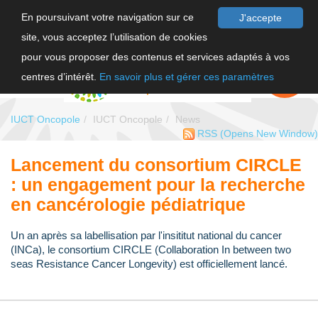
En poursuivant votre navigation sur ce
J'accepte
site, vous acceptez l’utilisation de cookies
FR
pour vous proposer des contenus et services adaptés à vos
EN
FAIRE UN
DON
centres d’intérêt.
En savoir plus et gérer ces paramètres
IUCT Oncopole
IUCT Oncopole
News
RSS
(Opens New Window)
Lancement du consortium CIRCLE
: un engagement pour la recherche
en cancérologie pédiatrique
Un an après sa labellisation par l'insititut national du cancer
(INCa), le consortium CIRCLE (Collaboration In between two
seas Resistance Cancer Longevity) est officiellement lancé.