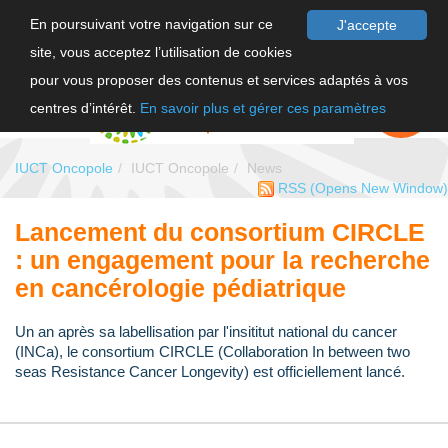
En poursuivant votre navigation sur ce
J'accepte
site, vous acceptez l’utilisation de cookies
FR
pour vous proposer des contenus et services adaptés à vos
EN
FAIRE UN
DON
centres d’intérêt.
En savoir plus et gérer ces paramètres
IUCT Oncopole
IUCT Oncopole
News
RSS
(Opens New Window)
Lancement du consortium CIRCLE
: un engagement pour la recherche
en cancérologie pédiatrique
Un an après sa labellisation par l'insititut national du cancer
(INCa), le consortium CIRCLE (Collaboration In between two
seas Resistance Cancer Longevity) est officiellement lancé.