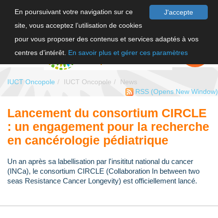
En poursuivant votre navigation sur ce
J'accepte
site, vous acceptez l’utilisation de cookies
FR
pour vous proposer des contenus et services adaptés à vos
EN
FAIRE UN
DON
centres d’intérêt.
En savoir plus et gérer ces paramètres
IUCT Oncopole
IUCT Oncopole
News
RSS
(Opens New Window)
Lancement du consortium CIRCLE
: un engagement pour la recherche
en cancérologie pédiatrique
Un an après sa labellisation par l'insititut national du cancer
(INCa), le consortium CIRCLE (Collaboration In between two
seas Resistance Cancer Longevity) est officiellement lancé.