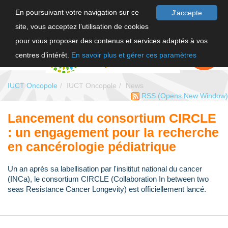
En poursuivant votre navigation sur ce
J'accepte
site, vous acceptez l’utilisation de cookies
FR
pour vous proposer des contenus et services adaptés à vos
EN
FAIRE UN
DON
centres d’intérêt.
En savoir plus et gérer ces paramètres
IUCT Oncopole
IUCT Oncopole
News
RSS
(Opens New Window)
Lancement du consortium CIRCLE
: un engagement pour la recherche
en cancérologie pédiatrique
Un an après sa labellisation par l'insititut national du cancer
(INCa), le consortium CIRCLE (Collaboration In between two
seas Resistance Cancer Longevity) est officiellement lancé.