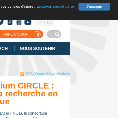
 vos centres d’intérêt.
En savoir plus et gérer
J'accepte
EN
FR
FAIRE UN DON
ACH
NOUS SOUTENIR
RSS
(Opens New Window)
ium CIRCLE :
a recherche en
que
 cancer (INCa), le consortium