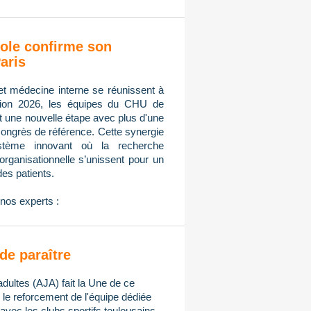
ole confirme son
aris
et médecine interne se réunissent à
tion 2026, les équipes du CHU de
nt une nouvelle étape avec plus d'une
congrès de référence. Cette synergie
ystème innovant où la recherche
n organisationnelle s’unissent pour un
des patients.
nos experts :
de paraître
adultes (AJA) fait la Une de ce
e reforcement de l'équipe dédiée
avec les clubs sportifs toulousains