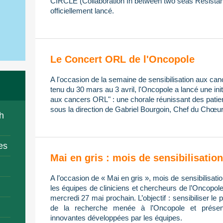
CIRCLE (Collaboration In between two seas Resistan
officiellement lancé.
Le Concert ORL de l'Oncopole
A l'occasion de la semaine de sensibilisation aux ca
tenu du 30 mars au 3 avril, l'Oncopole a lancé une init
aux cancers ORL" : une chorale réunissant des patien
sous la direction de Gabriel Bourgoin, Chef du Chœur
h
es
Mai en gris : mois de sensibilisati
A l’occasion de « Mai en gris », mois de sensibilisa
les équipes de cliniciens et chercheurs de l’Oncopol
mercredi 27 mai prochain. L’objectif : sensibiliser le 
de la recherche menée à l’Oncopole et présent
innovantes développées par les équipes.