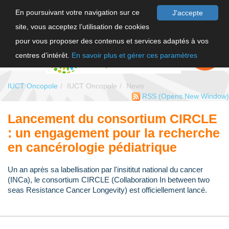
En poursuivant votre navigation sur ce
J'accepte
site, vous acceptez l’utilisation de cookies
FR
pour vous proposer des contenus et services adaptés à vos
EN
FAIRE UN
DON
centres d’intérêt.
En savoir plus et gérer ces paramètres
IUCT Oncopole
IUCT Oncopole
News
RSS
(Opens New Window)
Lancement du consortium CIRCLE
: un engagement pour la recherche
en cancérologie pédiatrique
Un an après sa labellisation par l'insititut national du cancer
(INCa), le consortium CIRCLE (Collaboration In between two
seas Resistance Cancer Longevity) est officiellement lancé.