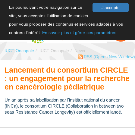
En poursuivant votre navigation sur ce
J'accepte
site, vous acceptez l’utilisation de cookies
FR
pour vous proposer des contenus et services adaptés à vos
EN
FAIRE UN
DON
centres d’intérêt.
En savoir plus et gérer ces paramètres
IUCT Oncopole
IUCT Oncopole
News
RSS
(Opens New Window)
Lancement du consortium CIRCLE
: un engagement pour la recherche
en cancérologie pédiatrique
Un an après sa labellisation par l'insititut national du cancer
(INCa), le consortium CIRCLE (Collaboration In between two
seas Resistance Cancer Longevity) est officiellement lancé.