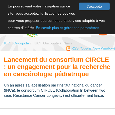
En poursuivant votre navigation sur ce
J'accepte
site, vous acceptez l’utilisation de cookies
FR
pour vous proposer des contenus et services adaptés à vos
EN
FAIRE UN
DON
centres d’intérêt.
En savoir plus et gérer ces paramètres
IUCT Oncopole
IUCT Oncopole
News
RSS
(Opens New Window)
Lancement du consortium CIRCLE
: un engagement pour la recherche
en cancérologie pédiatrique
Un an après sa labellisation par l'insititut national du cancer
(INCa), le consortium CIRCLE (Collaboration In between two
seas Resistance Cancer Longevity) est officiellement lancé.