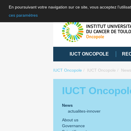
En poursuivant votre navigation sur ce site, vous acceptez l’utili
ces paramètres
IUCT ONCOPOLE
RE
IUCT Oncopole
IUCT Oncopole
New
IUCT Oncopol
News
actualites-innover
About us
Governance