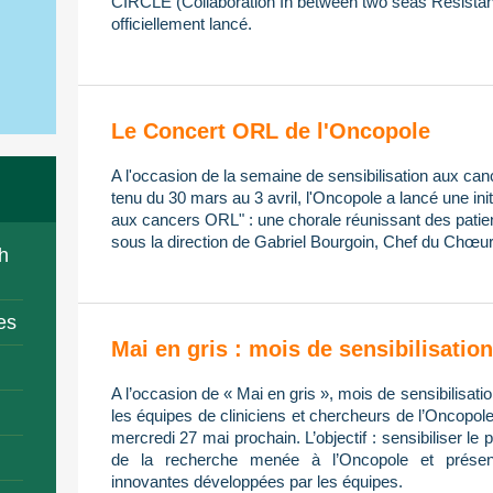
CIRCLE (Collaboration In between two seas Resistan
officiellement lancé.
Le Concert ORL de l'Oncopole
A l'occasion de la semaine de sensibilisation aux ca
tenu du 30 mars au 3 avril, l'Oncopole a lancé une init
aux cancers ORL" : une chorale réunissant des patien
sous la direction de Gabriel Bourgoin, Chef du Chœur
h
es
Mai en gris : mois de sensibilisati
A l’occasion de « Mai en gris », mois de sensibilisa
les équipes de cliniciens et chercheurs de l’Oncopol
mercredi 27 mai prochain. L’objectif : sensibiliser le 
de la recherche menée à l’Oncopole et présent
innovantes développées par les équipes.