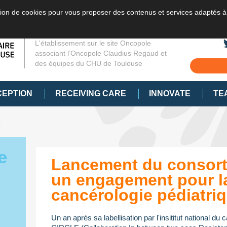
sation de cookies pour vous proposer des contenus et services adaptés à
L'établissement sur le site Oncopole
associant l’Oncopole Claudius Regaud et
des équipes du CHU de Toulouse
CEPTION
RECEIVING CARE
INNOVATE
TE
s
e
Lancement du consort
un engagement pour l
cancérologie pédiatri
Un an après sa labellisation par l'insititut national du