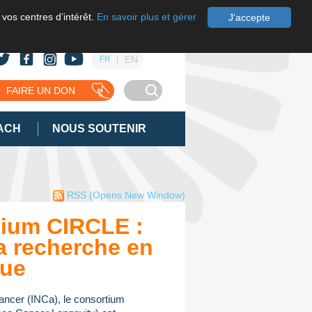
 vos centres d’intérêt.
En savoir plus et gérer
J'accepte
EN
FR
FAIRE UN DON
ACH
NOUS SOUTENIR
RSS
(Opens New Window)
ium CIRCLE :
a recherche en
que
 cancer (INCa), le consortium