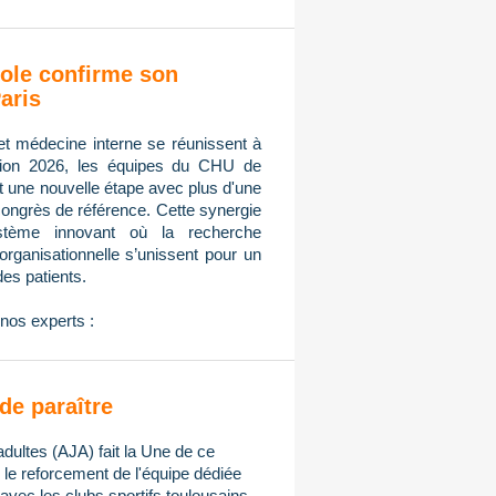
ole confirme son
aris
et médecine interne se réunissent à
tion 2026, les équipes du CHU de
nt une nouvelle étape avec plus d'une
congrès de référence. Cette synergie
ystème innovant où la recherche
n organisationnelle s’unissent pour un
des patients.
nos experts :
de paraître
adultes (AJA) fait la Une de ce
e reforcement de l'équipe dédiée
avec les clubs sportifs toulousains