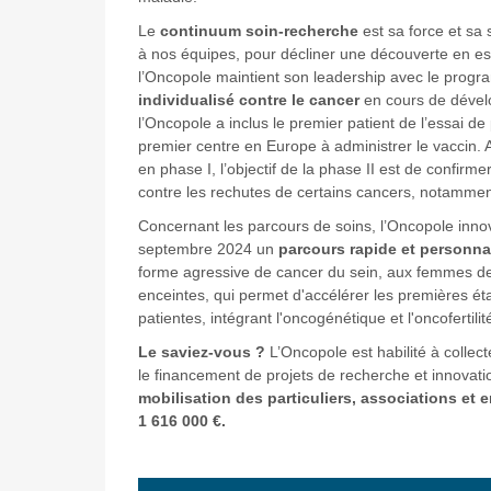
Le
continuum soin-recherche
est sa force et sa sp
à nos équipes, pour décliner une découverte en ess
l’Oncopole maintient son leadership avec le progr
individualisé contre le cancer
en cours de dével
l’Oncopole a inclus le premier patient de l’essai de 
premier centre en Europe à administrer le vaccin. A
en phase I, l’objectif de la phase II est de confirm
contre les rechutes de certains cancers, notammen
Concernant les parcours de soins, l’Oncopole inn
septembre 2024 un
parcours rapide et personna
forme agressive de cancer du sein, aux femmes d
enceintes, qui permet d'accélérer les premières ét
patientes, intégrant l'oncogénétique et l'oncofertilit
Le saviez-vous ?
L’Oncopole est habilité à collec
le financement de projets de recherche et innovati
mobilisation des particuliers, associations et e
1 616 000 €.