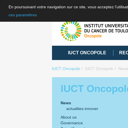
En poursuivant votre navigation sur ce site, vous acceptez l’utili
ces paramètres
IUCT ONCOPOLE
RE
IUCT Oncopole
IUCT Oncopole
New
IUCT Oncopol
News
actualites-innover
About us
Governance