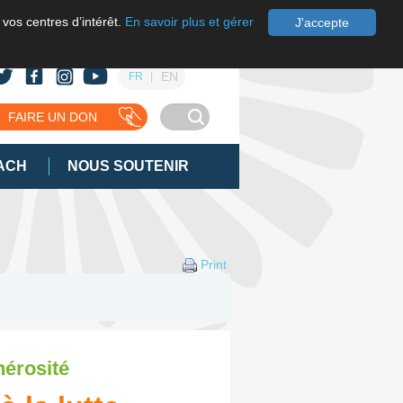
 vos centres d’intérêt.
En savoir plus et gérer
J'accepte
EN
FR
FAIRE UN DON
ACH
NOUS SOUTENIR
Print
nérosité