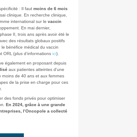
écificité : Il faut
moins de 6 mois
ai clinique. En recherche clinique,
amme international sur le
vaccin
oppement. En mai dernier,
phase II, trois ans après avoir été le
vec des résultats globaux positifs
er le bénéfice médical du vaccin
t ORL (plus d’informations
ici
).
ove également en proposant depuis
lisé
aux patientes atteintes d'une
e moins de 40 ans et aux femmes
apes de la prise en charge pour ces
é.
ter des fonds privés pour optimiser
on.
En 2024, grâce à une grande
ntreprises, l’Oncopole a collecté