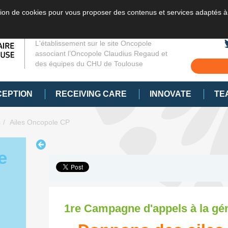
sation de cookies pour vous proposer des contenus et services adaptés à
L'établissement sur le site Oncopole
associant l’Oncopole Claudius Regaud et
des équipes du CHU de Toulouse
CEPTION
RECEIVING CARE
INNOVATE
TE
s
Ailes Oncopole CP
e
1re Campagne d'appels à la gé