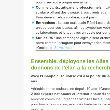
pour créer votre propre événement.
Commerçants, artisans, professionnels
: fai
solidaire offrant des oiseaux à vos clients et en 
Pour devenir relais solidaire, c’est par
ici
.
Entreprises
: l’artiste toulousain Rémi Lesbord
unique pour vos locaux, afin de symboliser votre
collaborateurs et le tout avec un geste porteur 
Sur les RS
: une campagne digitale sera orches
notre compte Instagram pour envoyer des messa
l’Oncopole.
Suivez-nous !
Ensemble, déployons les Ailes 
donnons de l’élan à la recherch
Avec l’Oncopole, Toulouse est à la pointe du 
ans.
Véritable pépite toulousaine depuis 10 ans, l’Onco
2 000 experts nationaux et internationaux
du so
ambition commune : créer des victoires face au c
pour tous à l’innovation, avec des traitements pers
maladie.