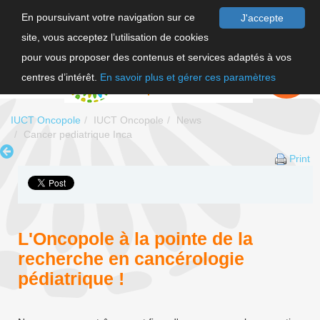
En poursuivant votre navigation sur ce
J'accepte
site, vous acceptez l’utilisation de cookies
FR
pour vous proposer des contenus et services adaptés à vos
EN
FAIRE UN
DON
centres d’intérêt.
En savoir plus et gérer ces paramètres
IUCT Oncopole
IUCT Oncopole
News
Cancer pediatrique Inca
Print
L'Oncopole à la pointe de la
recherche en cancérologie
pédiatrique !