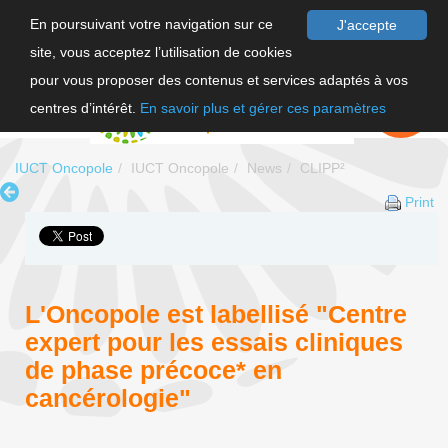
En poursuivant votre navigation sur ce
J'accepte
site, vous acceptez l’utilisation de cookies
FR
pour vous proposer des contenus et services adaptés à vos
EN
FAIRE UN
DON
centres d’intérêt.
En savoir plus et gérer ces paramètres
IUCT Oncopole
IUCT Oncopole
News
CLIPP²
Print
L'Oncopole est labellisé "Centre
expert pour les essais cliniques
de phase précoce* en
cancérologie"