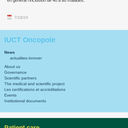
en général l'inclusion de 40 à 80 malades.
7/18/24
IUCT Oncopole
News
actualites-innover
About us
Governance
Scientific partners
The medical and scientific project
Les certifications et accréditations
Events
Institutional documents
Patient care