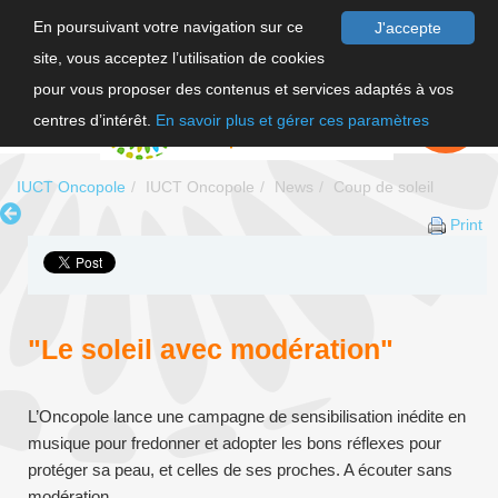
En poursuivant votre navigation sur ce
J'accepte
site, vous acceptez l’utilisation de cookies
FR
pour vous proposer des contenus et services adaptés à vos
EN
FAIRE UN
DON
centres d’intérêt.
En savoir plus et gérer ces paramètres
IUCT Oncopole
IUCT Oncopole
News
Coup de soleil
Print
"Le soleil avec modération"
L’Oncopole lance une campagne de sensibilisation inédite en
musique pour fredonner et adopter les bons réflexes pour
protéger sa peau, et celles de ses proches. A écouter sans
modération.