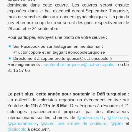
dominante dans cette œuvre. Les œuvres seront ensuite
exposées dans le hall d’accueil durant Septembre Turquoise,
mois de sensibilisation aux cancers gynécologiques. Un prix du
jury et un prix coup de cœur seront désignés respectivement le
28 août et le 24 septembre.
Pour participer, envoyez une photo de votre œuvre :
Sur Facebook ou sur Instagram en mentionnant
@iuctoncopole et en taggant #oncopoleturquoise
Directement à septembre.turquoise@iuct-oncopole.fr
Renseignements :
septembre.turquoise@iuct-oncopole.fr
ou 05
31 15 57 66
Le petit plus, cette année pour soutenir le Défi turquoise :
Un collectif de coloristes organise un événement en live sur
Youtube
de 11h à 17h le 8 Mai
. Des énigmes à résoudre et 21
coloriages gracieusement proposés par des illustrateurs
internationaux sur les chaînes de
@adecolos71
,
@lilizzcolo
,
@panoramimix
,
@avec une armée de couleurs
,
@plim
et
@cliocolo
à découvrir.