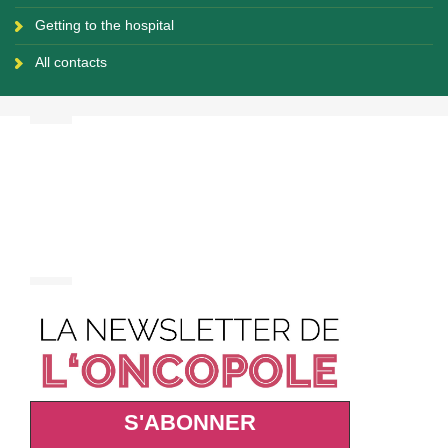
Getting to the hospital
All contacts
S'ABONNER