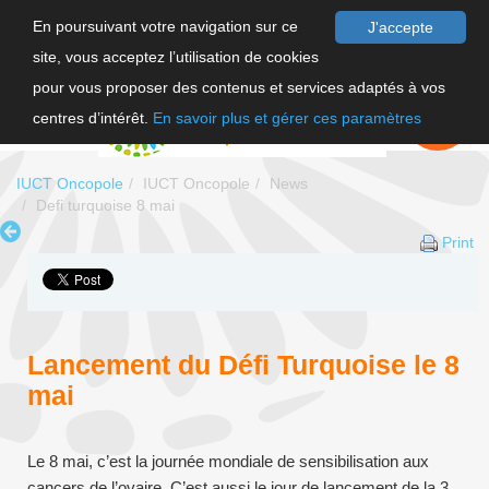
En poursuivant votre navigation sur ce
J'accepte
site, vous acceptez l’utilisation de cookies
FR
pour vous proposer des contenus et services adaptés à vos
EN
FAIRE UN
DON
centres d’intérêt.
En savoir plus et gérer ces paramètres
IUCT Oncopole
IUCT Oncopole
News
Defi turquoise 8 mai
Print
Lancement du Défi Turquoise le 8
mai
Le 8 mai, c’est la journée mondiale de sensibilisation aux
cancers de l’ovaire. C’est aussi le jour de lancement de la 3