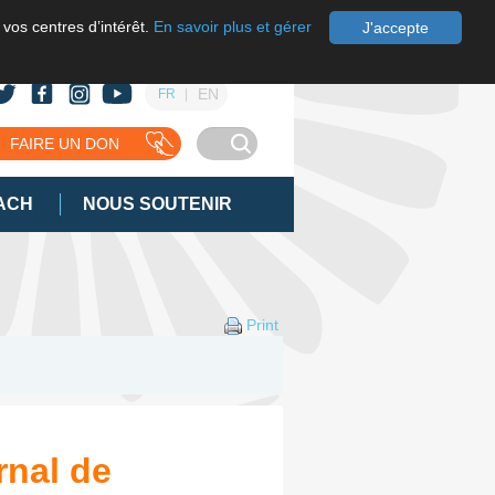
 vos centres d’intérêt.
En savoir plus et gérer
J'accepte
EN
FR
FAIRE UN DON
ACH
NOUS SOUTENIR
Print
rnal de