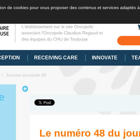
sation de cookies pour vous proposer des contenus et services adaptés à
L'établissement sur le site Oncopole
associant l’Oncopole Claudius Regaud et
des équipes du CHU de Toulouse
CEPTION
RECEIVING CARE
INNOVATE
TE
s
Journal oncopole 48
e
Le numéro 48 du jou