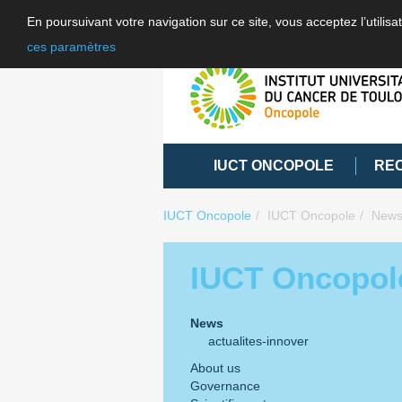
En poursuivant votre navigation sur ce site, vous acceptez l’utili
ces paramètres
IUCT ONCOPOLE
RE
IUCT Oncopole
IUCT Oncopole
New
IUCT Oncopol
News
actualites-innover
About us
Governance