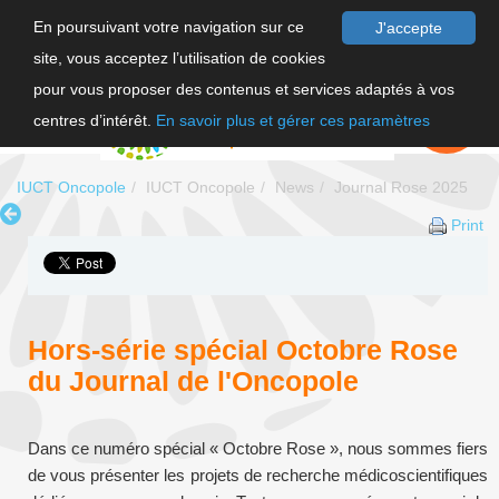
En poursuivant votre navigation sur ce
J'accepte
site, vous acceptez l’utilisation de cookies
FR
pour vous proposer des contenus et services adaptés à vos
EN
FAIRE UN
DON
centres d’intérêt.
En savoir plus et gérer ces paramètres
IUCT Oncopole
IUCT Oncopole
News
Journal Rose 2025
Print
Hors-série spécial Octobre Rose
du Journal de l'Oncopole
Dans ce numéro spécial « Octobre Rose », nous sommes fiers
de vous présenter les projets de recherche médicoscientifiques