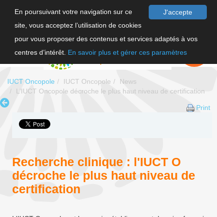
En poursuivant votre navigation sur ce
J'accepte
site, vous acceptez l’utilisation de cookies
FR
pour vous proposer des contenus et services adaptés à vos
EN
FAIRE UN
DON
centres d’intérêt.
En savoir plus et gérer ces paramètres
IUCT Oncopole
IUCT Oncopole
News
L’IUCT Oncopole décroche le plus haut niveau de certification
Print
Recherche clinique : l'IUCT O
décroche le plus haut niveau de
certification