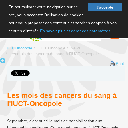
En poursuivant votre navigation sur ce
J'accepte
site, vous acceptez l’utilisation de cookies
FR
pour vous proposer des contenus et services adaptés à vos
EN
FAIRE UN
DON
centres d’intérêt.
En savoir plus et gérer ces paramètres
IUCT Oncopole
IUCT Oncopole
News
Les mois des cancers du sang à l'IUCT-Oncopole
Print
Les mois des cancers du sang à
l'IUCT-Oncopole
Septembre, c’est aussi le mois de sensibilisation aux
hémopathies malignes. Cette année encore, l'IUCT-Oncopole