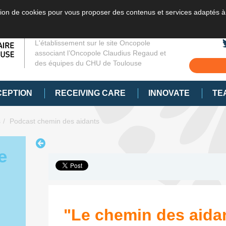
sation de cookies pour vous proposer des contenus et services adaptés à
L'établissement sur le site Oncopole
associant l’Oncopole Claudius Regaud et
des équipes du CHU de Toulouse
CEPTION
RECEIVING CARE
INNOVATE
TE
s
Podcast chemin des aidants
e
"Le chemin des aidan