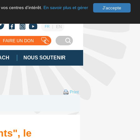
 vos centres d’intérêt.
En savoir plus et gérer
J'accepte
EN
FR
FAIRE UN DON
ACH
NOUS SOUTENIR
Print
ts", le