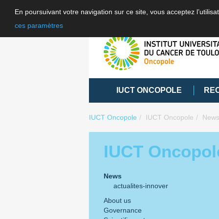
En poursuivant votre navigation sur ce site, vous acceptez l’utili
ces paramètres
IUCT ONCOPOLE
RE
IUCT Oncopole
IUCT Oncopole
New
IUCT Oncopol
News
actualites-innover
About us
Governance