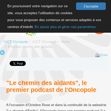
En poursuivant votre navigation sur ce
J'accepte
site, vous acceptez l’utilisation de cookies
FR
pour vous proposer des contenus et services adaptés à vos
EN
FAIRE UN
DON
centres d’intérêt.
En savoir plus et gérer ces paramètres
IUCT Oncopole
IUCT Oncopole
News
Podcast chemin des aidants
Print
"Le chemin des aidants", le
premier podcast de l'Oncopole
A l'occasion d'Octobre Rose et dans la continuité de la websérie
"Le chemin d'Emilie", l'Oncopole lance son premier podcast "Le