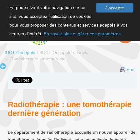
En poursuivant votre navigation sur ce
J'accepte
site, vous acceptez l’utilisation de cookies
FR
pour vous proposer des contenus et services adaptés à vos
EN
FAIRE UN
DON
centres d’intérêt.
En savoir plus et gérer ces paramètres
IUCT Oncopole
IUCT Oncopole
News
Radiotherapie tomotherapie
Print
Radiothérapie : une tomothérapie
dernière génération
Le département de radiothérapie accueille un nouvel appareil de
tomothérapie. Appelée Radixact, cette technologie de haute