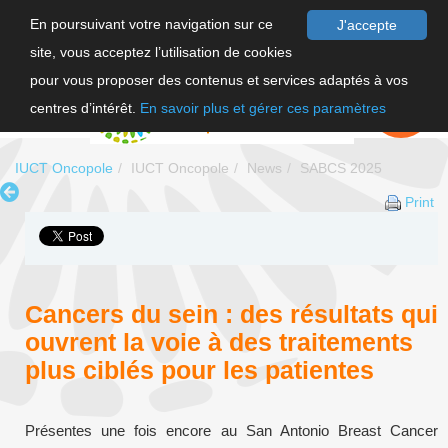
En poursuivant votre navigation sur ce
J'accepte
site, vous acceptez l’utilisation de cookies
FR
pour vous proposer des contenus et services adaptés à vos
EN
FAIRE UN
DON
centres d’intérêt.
En savoir plus et gérer ces paramètres
IUCT Oncopole
IUCT Oncopole
News
SABCS 2025
Print
Cancers du sein : des résultats qui
ouvrent la voie à des traitements
plus ciblés pour les patientes
Présentes une fois encore au San Antonio Breast Cancer