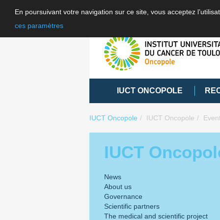
En poursuivant votre navigation sur ce site, vous acceptez l’utili
ces paramètres
IUCT ONCOPOLE
RE
IUCT Oncopole
IUCT Oncopole
Even
IUCT Oncopol
News
About us
Governance
Scientific partners
The medical and scientific project