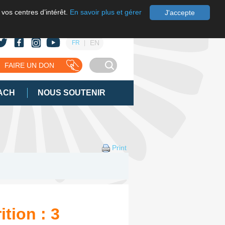
 vos centres d’intérêt.
En savoir plus et gérer
J'accepte
EN
FR
FAIRE UN DON
ACH
NOUS SOUTENIR
Print
tion : 3