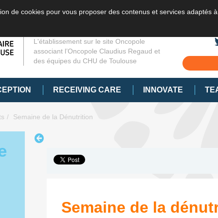
sation de cookies pour vous proposer des contenus et services adaptés à
L'établissement sur le site Oncopole
associant l’Oncopole Claudius Regaud et
des équipes du CHU de Toulouse
CEPTION
RECEIVING CARE
INNOVATE
TE
ts
Semaine de la Dénutrition
e
Semaine de la dénutri