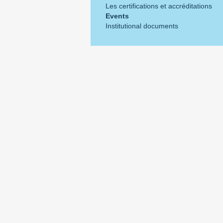
Les certifications et accréditations
Events
Institutional documents