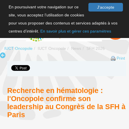
En poursuivant votre navigation sur ce
J'accepte
site, vous acceptez l’utilisation de cookies
FR
pour vous proposer des contenus et services adaptés à vos
EN
FAIRE UN
DON
centres d’intérêt.
En savoir plus et gérer ces paramètres
IUCT Oncopole
IUCT Oncopole
News
SFH 2026
Print
Recherche en hématologie :
l'Oncopole confirme son
leadership au Congrès de la SFH à
Paris