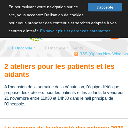
En poursuivant votre navigation sur ce
J'accepte
site, vous acceptez l’utilisation de cookies
FR
pour vous proposer des contenus et services adaptés à vos
EN
FAIRE UN
DON
centres d’intérêt.
En savoir plus et gérer ces paramètres
IUCT Oncopole
IUCT Oncopole
Events
RSS
(Opens New Window)
2 ateliers pour les patients et les
aidants
A l'occasion de la semaine de la dénutrition, l'équipe diététique
propose deux ateliers pour les patients et les aidants le vendredi
21 novembre entre 11h30 et 14h30 dans le hall principal de
l'Oncopole.